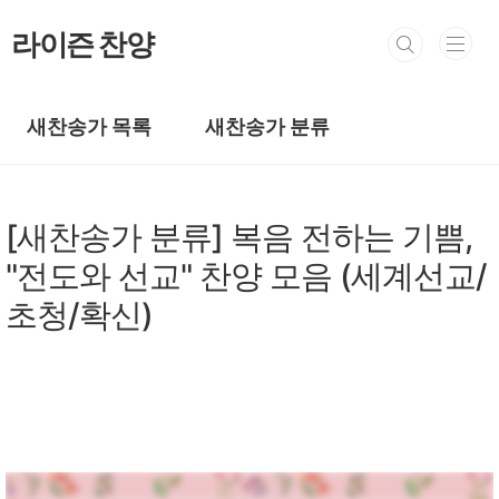
본문 바로가기
라이즌 찬양
새찬송가 목록
새찬송가 분류
새찬송가
[새찬송가 분류] 복음 전하는 기쁨,
"전도와 선교" 찬양 모음 (세계선교/
초청/확신)
by prewoman
2025. 12. 14.