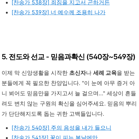
[찬송가 538장] 죄짐을 지고서 곤하거든
[찬송가 539장] 너 예수께 조용히 나가
5. 전도와 선교 - 믿음과확신 (540장~549장)
이제 막 신앙생활을 시작한
초신자
나
세례 교육
을 받는
분들에게 꼭 필요한 찬양입니다. "이 눈에 아무 증거 아
니 뵈어도 믿음만을 가지고서 늘 걸으며..." 세상이 흔들
려도 변치 않는 구원의 확신을 심어주세요. 믿음의 뿌리
가 단단해지도록 돕는 귀한 고백들입니다.
[찬송가 540장] 주의 음성을 내가 들으니
[찬송가 541장] 꽃이 피는 봄날에만