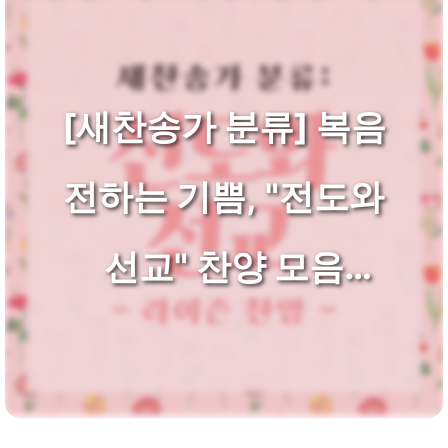
[새찬송가 분류] 복음
전하는 기쁨, "전도와
선교" 찬양 모음
(세계선교/초청/확신)