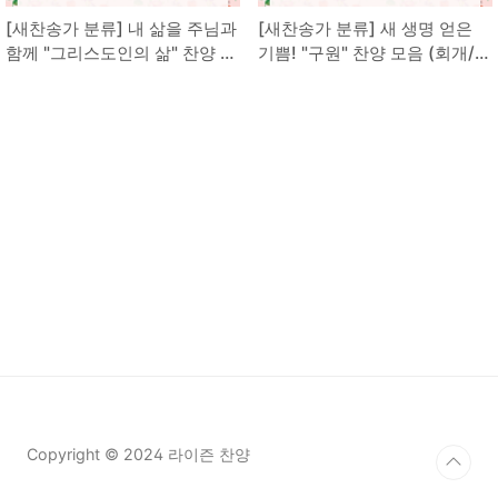
[새찬송가 분류] 내 삶을 주님과
[새찬송가 분류] 새 생명 얻은
함께 "그리스도인의 삶" 찬양 모
기쁨! "구원" 찬양 모음 (회개/거
음 (은혜/위로/동행/소망)
듭남/거룩한생활)
Copyright © 2024 라이즌 찬양