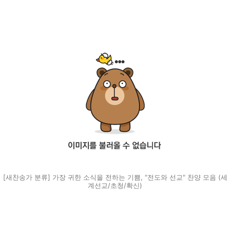
[새찬송가 분류] 가장 귀한 소식을 전하는 기쁨, "전도와 선교" 찬양 모음 (세
계선교/초청/확신)