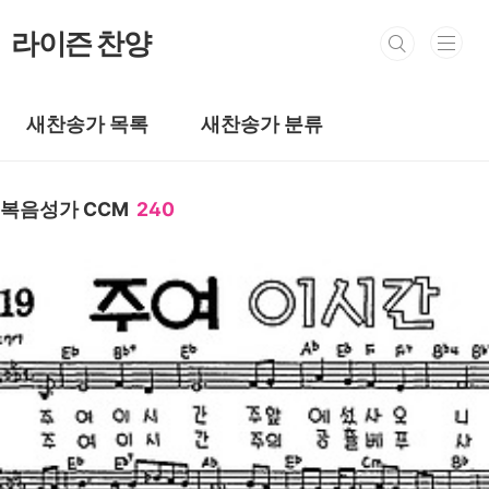
본문 바로가기
라이즌 찬양
새찬송가 목록
새찬송가 분류
복음성가 CCM
240