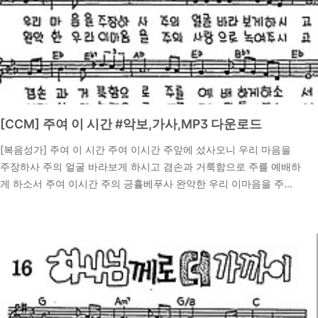
[CCM] 주여 이 시간 #악보,가사,MP3 다운로드
[복음성가] 주여 이 시간 주여 이시간 주앞에 섰사오니 우리 마음을
주장하사 주의 얼굴 바라보게 하시고 겸손과 거룩함으로 주를 예배하
게 하소서 주여 이시간 주의 긍휼베푸사 완악한 우리 이마음을 주의
사랑으로 녹여주시고 성령님의 능력으로 새롭게 만들어 주소서 주여
2024. 9. 18.
이 시간 #이미지 고화질 악보찬미예수 19장 악보 다운로드 주여 이
시간 #CCM MP3 다운 받기(준비중) 주여 이 시간 #복음성가 말씀
묵상하기시편51:10-12 말씀 묵상 10 하나님이여 내 속에 정한 마음
을 창조하시고 내 안에 정직한 영을 새롭게 하소서11 나를 주 앞에서
쫓아내지 마시며 주의 성령을 내게서 거두지 마소서12 주의 구원의
즐거움을 내게 회복시켜 주시고 자원하는 심령을 주사 나를 붙드소서