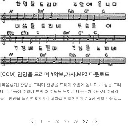
[CCM] 찬양을 드리며 #악보,가사,MP3 다운로드
[복음성가] 찬양을 드리며 찬양을 드리며 주앞에 옵니다 내 삶을 드리
네 두손들어 주경배 드릴 때 주님을 느끼네 내눈보게 하소서 주님얼
굴 찬양을 드리며 #이미지 고화질 악보찬미예수 2장 악보 다운로
드 찬양을 드리며 #CCM MP3 다운 받기 찬양을 드리며 #복음성
2024. 9. 17.
가 말씀 묵상하기시편95:6-7 말씀 묵상 6 오라 우리가 굽혀 경배하며
우리를 지으신 여호와 앞에 무릎을 꿇자7 그는 우리의 하나님이시요
1
···
24
25
26
27
우리는 그가 기르시는 백성이며 그의 손이 돌보시는 양이기 때문이라