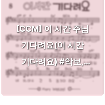
[CCM] 이 시간 주님
기다려요(이 시간
기다려요) #악보,
가사,MP3 다운로드