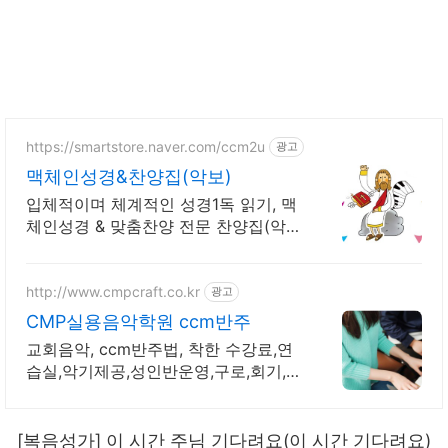
https://smartstore.naver.com/ccm2u
광고
맥체인성경&찬양집(악보)
입체적이며 체계적인 성경1독 읽기, 맥
체인성경 & 맞춤찬양 전문 찬양집(악
보)
http://www.cmpcraft.co.kr
광고
CMP실용음악학원 ccm반주
교회음악, ccm반주법, 착한 수강료,연
습실,악기제공,성인반운영,구로,회기,미
아점
[복음성가] 이 시간 주님 기다려요(이 시간 기다려요)