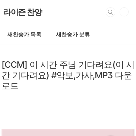
본문 바로가기
라이즌 찬양
새찬송가 목록
새찬송가 분류
복음성가 CCM
[CCM] 이 시간 주님 기다려요(이 시
간 기다려요) #악보,가사,MP3 다운
로드
by prewoman
2024. 9. 17.