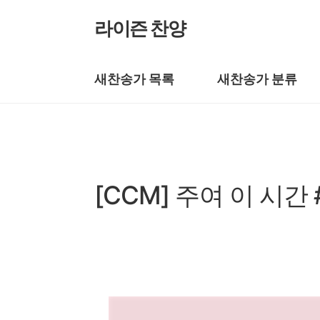
본문 바로가기
라이즌 찬양
새찬송가 목록
새찬송가 분류
복음성가 CCM
[CCM] 주여 이 시간
by prewoman
2024. 9. 18.