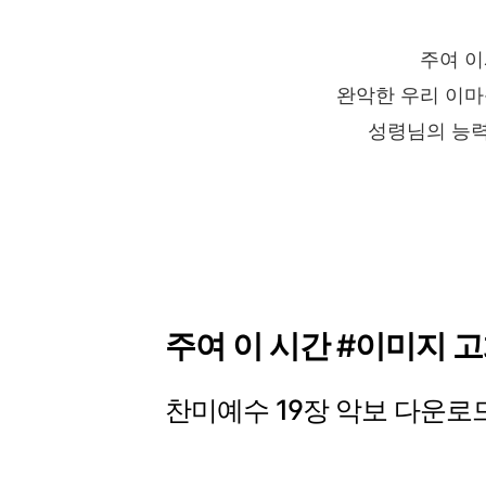
주여 
완악한 우리 이
성령님의 능력
주여 이 시간 #이미지 
찬미예수 19장 악보 다운로