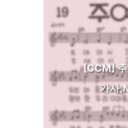
[CCM] 
가사,