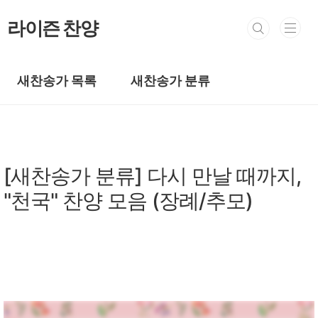
본문 바로가기
라이즌 찬양
새찬송가 목록
새찬송가 분류
새찬송가
[새찬송가 분류] 다시 만날 때까지,
"천국" 찬양 모음 (장례/추모)
by prewoman
2025. 12. 14.