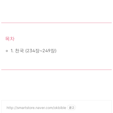
1. 천국 (234장~249장)
http://smartstore.naver.com/okbible
광고