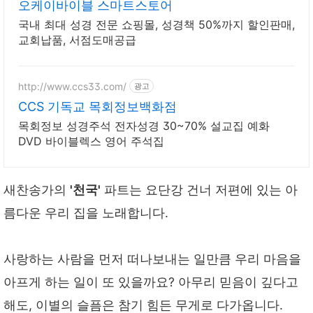
오케이바이블 스마트스토어
국내 최대 성경 전문 쇼핑몰, 성경책 50%까지 할인판매,
교회납품, 서점도매공급
http://www.ccs33.com/
광고
CCS 기독교 목회정보백화점
목회정보 성경주석 전자성경 30~70% 설교집 예화
DVD 바이블렉스 영어 주석집
새찬송가의
'천국'
파트는 요단강 건너 저편에 있는 아
름다운 우리 집을 노래합니다.
사랑하는 사람을 먼저 떠나보내는 일만큼 우리 마음을
아프게 하는 일이 또 있을까요? 아무리 믿음이 깊다고
해도, 이별의 슬픔은 참기 힘든 무게로 다가옵니다.