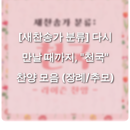
[새찬송가 분류] 다시
만날 때까지, "천국"
찬양 모음 (장례/추모)