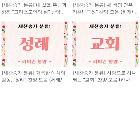
[새찬송가 분류] 내 삶을 주님과
[새찬송가 분류] 새 생명 얻은
함께 "그리스도인의 삶" 찬양 모
기쁨! "구원" 찬양 모음 (회개/거
음 (은혜/위로/동행/소망)
듭남/거룩한생활)
[새찬송가 분류] 거룩한 예식의
[새찬송가 분류] 사랑으로 하나
감동, "성례" 찬양 모음 (세례/성
되는 "교회" 찬양 모음 (하나님
찬)
나라/헌신/교제)