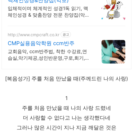
맥체인성경&찬양집(악보)
입체적이며 체계적인 성경1독 읽기, 맥
체인성경 & 맞춤찬양 전문 찬양집(악
보)
http://www.cmpcraft.co.kr
광고
CMP실용음악학원 ccm반주
교회음악, ccm반주법, 착한 수강료,연
습실,악기제공,성인반운영,구로,회기,미
아점
[복음성가] 주를 처음 만났을 때(주께드린 나의 사랑)
1
주를 처음 만났을 때 나의 사랑 드렸네
더 사랑할 수 없다고 나는 생각했다네
그러나 많은 시간이 지나 지금 깨달은 것은