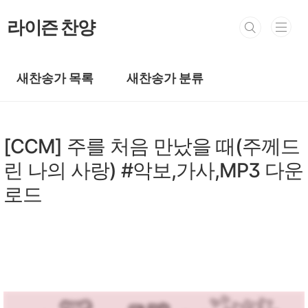
본문 바로가기
라이즌 찬양
새찬송가 목록
새찬송가 분류
복음성가 CCM
[CCM] 주를 처음 만났을 때(주께드
린 나의 사랑) #악보,가사,MP3 다운
로드
by prewoman
2025. 12. 30.