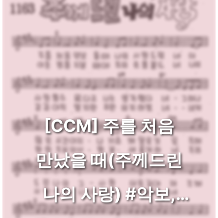
[CCM] 주를 처음
만났을 때(주께드린
나의 사랑) #악보,