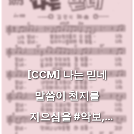
[CCM] 나는 믿네
말씀이 천지를
지으심을 #악보,