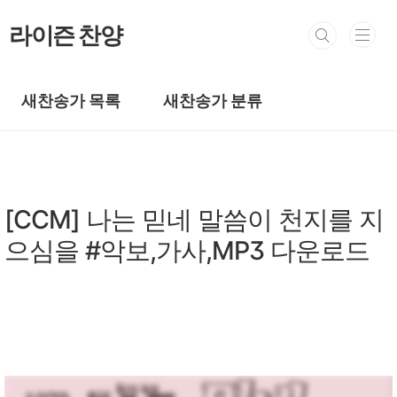
본문 바로가기
라이즌 찬양
새찬송가 목록
새찬송가 분류
복음성가 CCM
[CCM] 나는 믿네 말씀이 천지를 지
으심을 #악보,가사,MP3 다운로드
by prewoman
2025. 12. 17.