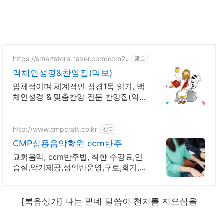
https://smartstore.naver.com/ccm2u
광고
맥체인성경&찬양집(악보)
입체적이며 체계적인 성경1독 읽기, 맥
체인성경 & 맞춤찬양 전문 찬양집(악
보)
http://www.cmpcraft.co.kr
광고
CMP실용음악학원 ccm반주
교회음악, ccm반주법, 착한 수강료,연
습실,악기제공,성인반운영,구로,회기,미
아점
[복음성가] 나는 믿네 말씀이 천지를 지으심을