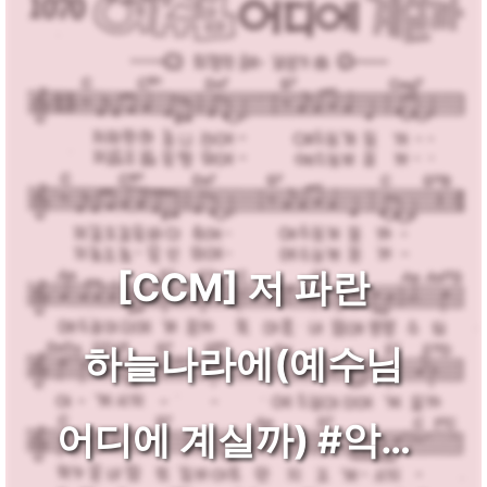
[CCM] 저 파란
하늘나라에(예수님
어디에 계실까) #악보,