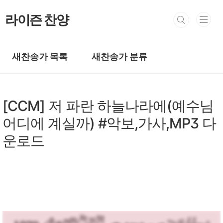
본문 바로가기
라이즌 찬양
새찬송가 목록
새찬송가 분류
복음성가 CCM
[CCM] 저 파란 하늘나라에(예수님
어디에 계실까) #악보,가사,MP3 다
운로드
by prewoman
2025. 12. 17.