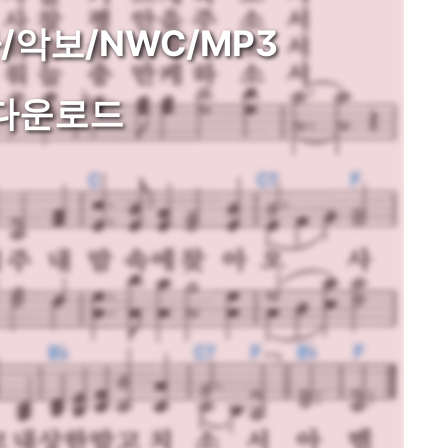
/악보/NWC/MP3
다운로드