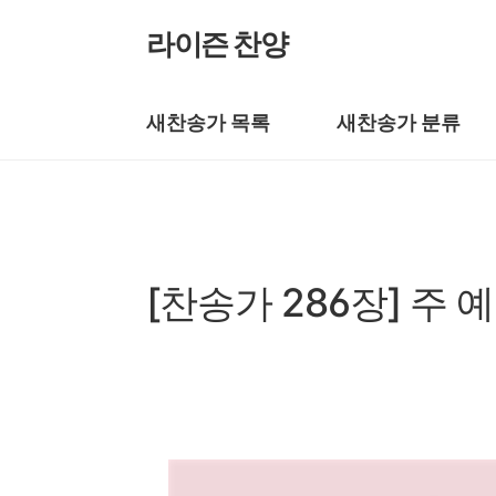
본문 바로가기
라이즌 찬양
새찬송가 목록
새찬송가 분류
새찬송가/새찬송가 201~300장
[찬송가 286장] 주
by prewoman
2024. 3. 25.