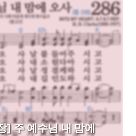
장] 주 예수님 내 맘에