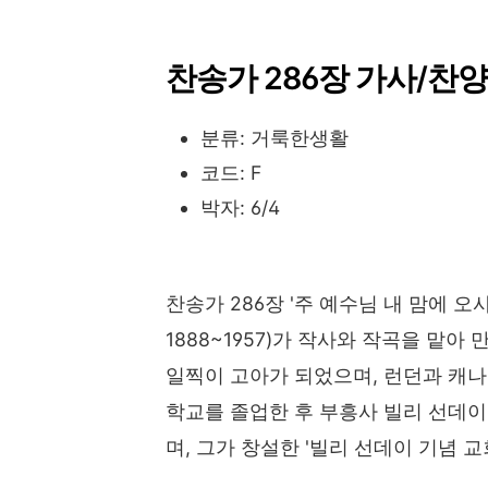
찬송가 286장 가사/찬양
분류: 거룩한생활
코드: F
박자: 6/4
찬송가 286장 '주 예수님 내 맘에 오사'는
1888~1957)가 작사와 작곡을 맡
일찍이 고아가 되었으며, 런던과 캐나
학교를 졸업한 후 부흥사 빌리 선데이(B
며, 그가 창설한 '빌리 선데이 기념 