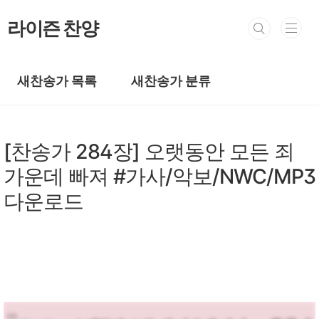
본문 바로가기
라이즌 찬양
새찬송가 목록
새찬송가 분류
새찬송가/새찬송가 201~300장
[찬송가 284장] 오랫동안 모든 죄
가운데 빠져 #가사/악보/NWC/MP3
다운로드
by prewoman
2024. 3. 24.