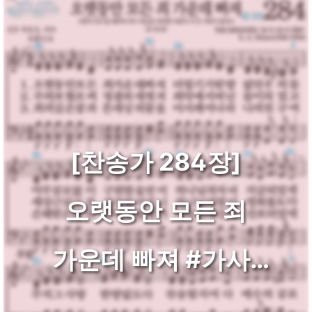
[찬송가 284장]
오랫동안 모든 죄
가운데 빠져 #가사/
악보/NWC/MP3