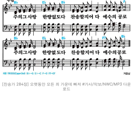
[찬송가 284장] 오랫동안 모든 죄 가운데 빠져 #가사/악보/NWC/MP3 다운
로드