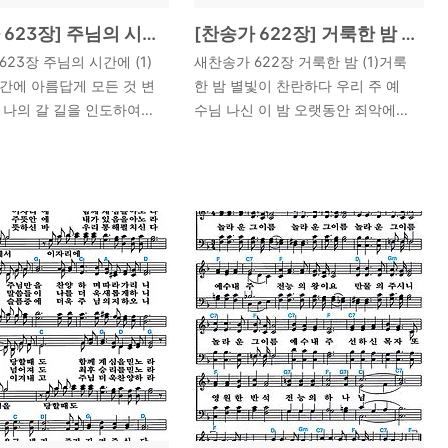
작곡과 교수, Korean
미국 연합감리교회에서 음악 선교
y Orchestra 재단 이사
활동을 펼치며, 뉴욕주 몽클레어 주
[찬송가 623장] 주님의 시간에 #가사/악보/NWC/MP3 다운로드
[찬송가 622장] 거룩한 밤 #가사/악보/NWC/MP3 다운로드
ic Anima 음악감독 등으로
립대학 (Montclair State College)
23장 주님의 시간에 (1)
새찬송가 622장 거룩한 밤 (1)거룩
니다. 이 찬송가는 시편
에서 가..
간에 아름답게 모든 것 변
한 밤 별빛이 찬란하다 우리 주 예
씀..
 나의 갈 길을 인도하여
수님 나신 이 밤 오랫동안 죄악에
의 뜻을 따라서 살리라
얽매여서 헤매던 우리 위해 오셨네
24.
2024. 5. 24.
의 시간에 아름답게 모든 것
온 땅이 주의 나심 기뻐하며 희망의
의 정성 다하여 주를 찬송
아침 밝아오도다 무릎 꿇고 천사와
의 뜻을 이루어 주소
화답하라 오 거룩한 밤 주님 탄생
 623장 가사/찬양 배경
하신 밤 이 밤 거룩한 밤 거룩한 밤
배와찬양코드: D박자:
(2)우리 모두 믿음의 빛을 따라 그
님의 시간에'는 미국인 다이
앞에 감사히 다 나가세 동방박사 별
ane Ball, 1941~)이 작사하
빛의 인도 따라 주 나신 베들레헴
 찬양입니다. 이 찬양은
찾았네 만왕의 왕이 이 땅위에 오셔
 시간과 계획을 신뢰하며
우리의 참된 친구 되시네 우리들의
 메시지를 담고 있으며,
연약함 아신 주님 다 경배하라 만왕
의미와 아름다운 멜로디로
의 왕 주님께 이 밤 거룩한 밤 거룩
으로 사랑받고 있습니
한 밤 (3)주의 뜻은 사랑과 평화로
양은 1978년 미국의 '마라
다 우리도 서로를 사랑하세 주님께