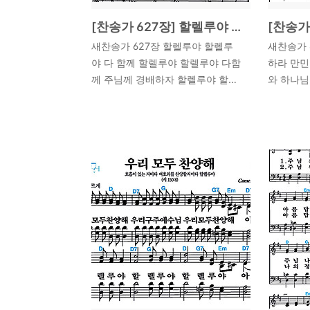
[찬송가 627장] 할렐루야 할렐루야 다 함께 #가사/악보/NWC/MP3 다운로드
새찬송가 627장 할렐루야 할렐루
새찬송가 
야 다 함께 할렐루야 할렐루야 다함
하라 만민
께 주님께 경배하자 할렐루야 할렐
와 하나님
루야 할렐루야 할렐루야 할렐루
양하라 여
2024. 5. 25.
2024. 5. 
야 찬송가 627장 가사/찬양 배경
멘 찬송가
분류: 입례송코드: E박자: 4/4 찬송
분류: 입례
가 627장 '할렐루야 할렐루야 다 함
송가 62
께'의 작곡가는 이영조 선생님입니
라'의 작
다. 그는 연세대학교에서 작곡을 전
다. 그는
공하고, 독일 뮌헨국립음악대학 대
학교 음
학원과 미국 시카고 아메리칸콘서
고 석사 
바토리에서 고도의 학문적 연구와
독일 뮌
실습을 거쳐 작곡학 박사 학위를 취
미국 시
득하셨습니다. 그는 연세대학교와
서 작곡학
시카고 아메리칸콘서바토리에서 교
니다. 이
수로 재직하시며, 후진 양성에 힘쓰
음대 작곡