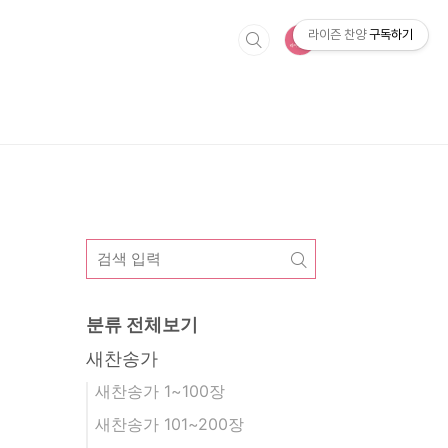
라이즌 찬양
구독하기
분류 전체보기
새찬송가
새찬송가 1~100장
새찬송가 101~200장