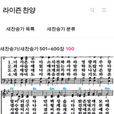
본문 바로가기
라이즌 찬양
새찬송가 목록
새찬송가 분류
새찬송가/새찬송가 501~600장
100