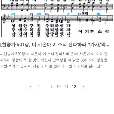
[찬송가 501장] 너 시온아 이 소식 전파하라 #가사/악보/NWC/MP3 다운로드
새찬송가 501장 너 시온아 이 소식 전파하라 (1)너 시온아 이 소식 전
파하라 영광의 주 참 빛이 되신다 만백성을 이 밝은 빛에 모아 영원한
구원 주려 하신다 이 기쁜 소식 곧 전하라 구원의 소식을 널리 전하라
(2)죄 사슬에 얽매어 있는 사람 하도 많아 다 셀 수 없구나 이 형제들
2024. 5. 6.
다 건져 내기 위해 주 예수 복음 널리 알리자 이 기쁜 소식 곧 전하라
구원의 소식을 널리 전하라 (3)온 세상에 너 크게 외치어라 하나님은
1
···
9
10
11
12
참 사랑이시다 겸비하게 이 땅에 오신 예수 만민의 죄를 담당하셨다
이 기쁜 소식 곧 전하라 구원의 소식을 널리 전하라 (4)네 자녀도 이
복음 전파하라 늘 기도와 온 재물 드려서 이 복음을 너 힘써 전파하면
영광의 상을 네가 받으리 이 기쁜 소식 곧 전하라 구원의 소식을 널리