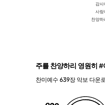
감사
사랑
찬양하
주를 찬양하리 영원히 #
찬미예수 639장 악보 다운