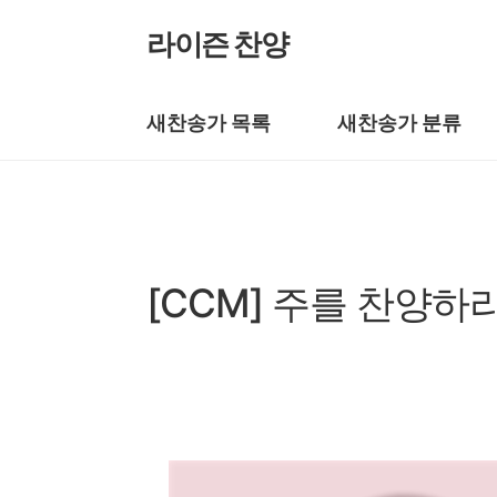
본문 바로가기
라이즌 찬양
새찬송가 목록
새찬송가 분류
복음성가 CCM
[CCM] 주를 찬양하
by prewoman
2025. 2. 20.