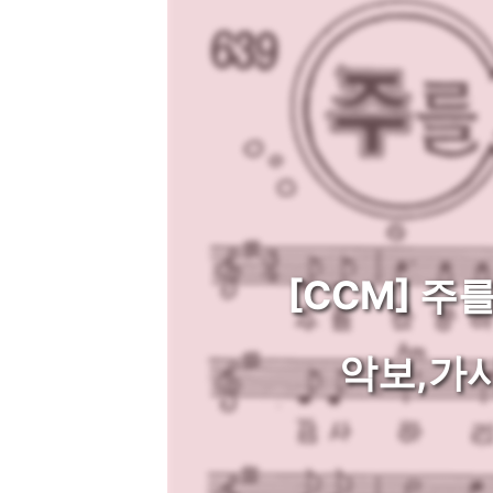
[CCM] 주
악보,가사