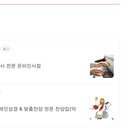
광고
 도서 전문 온라인서점
체인성경 & 맞춤찬양 전문 찬양집(악