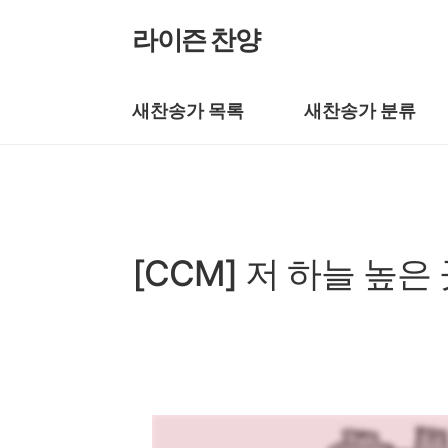
본문 바로가기
라이즌 찬양
새찬송가 목록
새찬송가 분류
복음성가 CCM
[CCM] 저 하늘 높
by prewoman
2025. 1. 23.