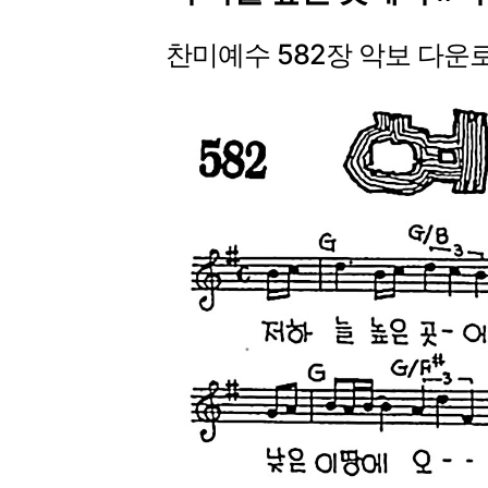
찬미예수 582장 악보 다운