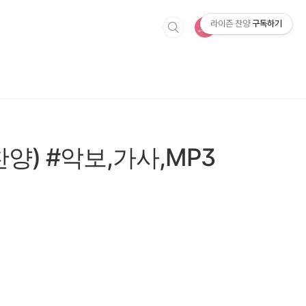
라이즌 찬양
구독하기
양) #악보,가사,MP3