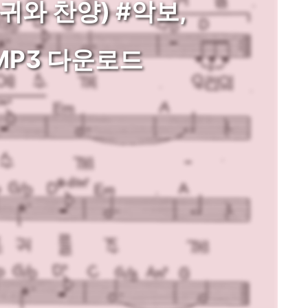
귀와 찬양) #악보,
MP3 다운로드