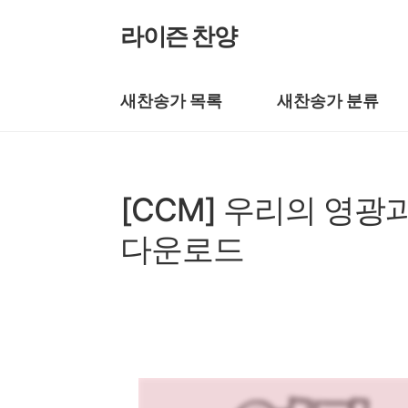
본문 바로가기
라이즌 찬양
새찬송가 목록
새찬송가 분류
복음성가 CCM
[CCM] 우리의 영광
다운로드
by prewoman
2025. 2. 24.