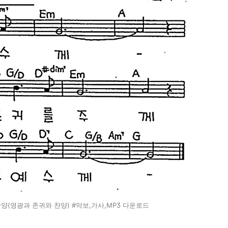
찬양(영광과 존귀와 찬양) #악보,가사,MP3 다운로드