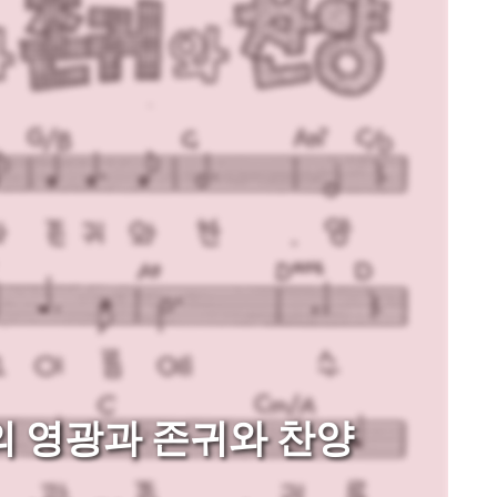
리의 영광과 존귀와 찬양