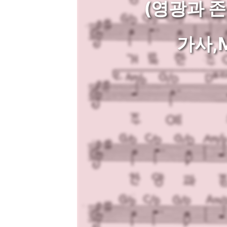
(영광과 존
가사,