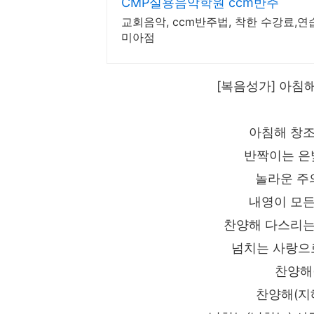
CMP실용음악학원 ccm반주
교회음악, ccm반주법, 착한 수강료,
미아점
[복음성가] 아침
아침해 창조
반짝이는 은
놀라운 주
내영이 모든
찬양해 다스리는
넘치는 사랑으
찬양해
찬양해(지