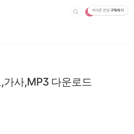
라이즌 찬양
구독하기
보,가사,MP3 다운로드