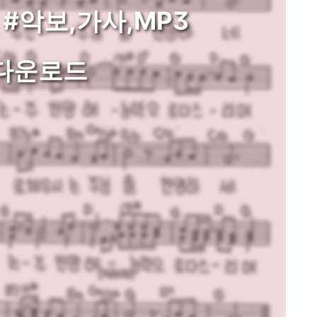
 #악보,가사,MP3
다운로드