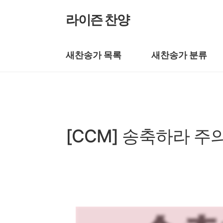
본문 바로가기
라이즌 찬양
새찬송가 목록
새찬송가 분류
복음성가 CCM
[CCM] 송축하라 주
by prewoman
2024. 12. 16.