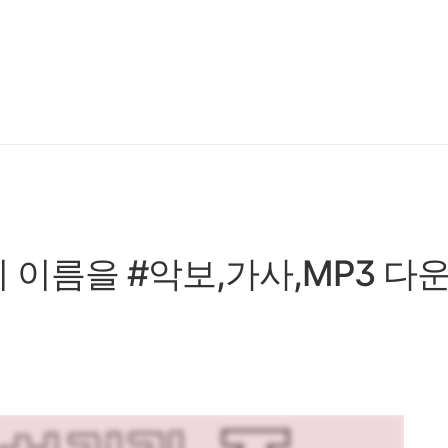
의 이름을 #악보,가사,MP3 다