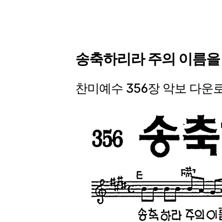
송축하리라 주의 이름을
찬미예수 356장 악보 다운