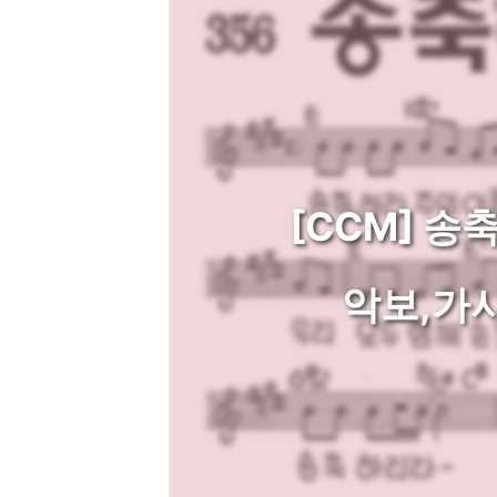
[CCM] 송
악보,가사