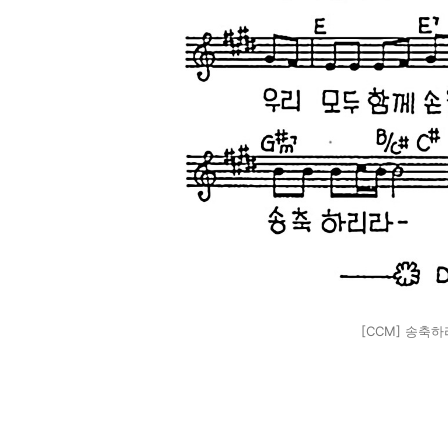
[CCM] 송축