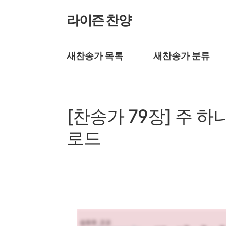
본문 바로가기
라이즌 찬양
새찬송가 목록
새찬송가 분류
새찬송가/새찬송가 1~100장
[찬송가 79장] 주 
로드
by prewoman
2024. 2. 17.