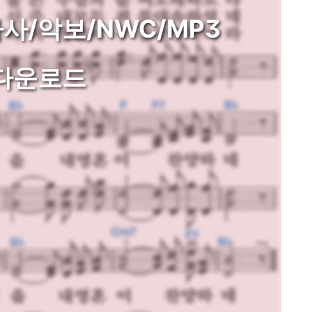
가사/악보/NWC/MP3
다운로드