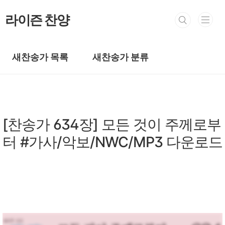
본문 바로가기
라이즌 찬양
새찬송가 목록
새찬송가 분류
새찬송가/새찬송가 601~645장
[찬송가 634장] 모든 것이 주께로부
터 #가사/악보/NWC/MP3 다운로드
by prewoman
2024. 5. 26.