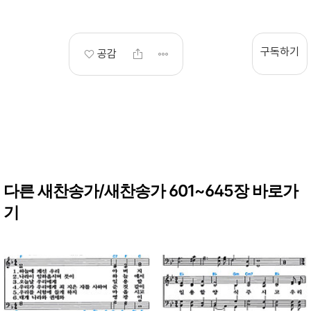
구독하기
공감
다른 새찬송가/새찬송가 601~645장 바로가
기