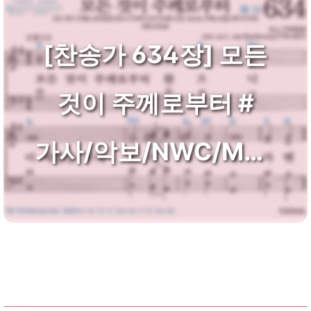
[찬송가 634장] 모든
것이 주께로부터 #
가사/악보/NWC/MP3
다운로드