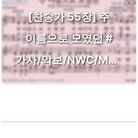
[찬송가 55장] 주
이름으로 모였던 #
가사/악보/NWC/MP3
다운로드