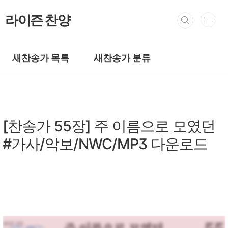
본문 바로가기
라이즌 찬양
새찬송가 목록
새찬송가 분류
새찬송가/새찬송가 1~100장
[찬송가 55장] 주 이름으로 모였던
#가사/악보/NWC/MP3 다운로드
by prewoman
2024. 2. 11.