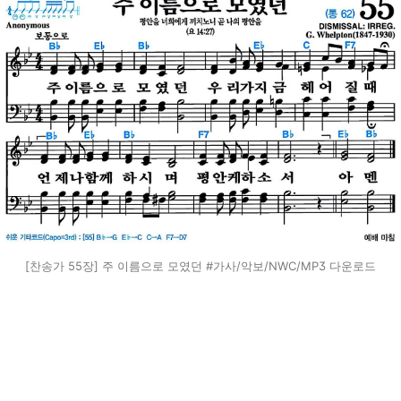
[찬송가 55장] 주 이름으로 모였던 #가사/악보/NWC/MP3 다운로드