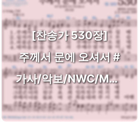
[찬송가 530장]
주께서 문에 오셔서 #
가사/악보/NWC/MP3
다운로드