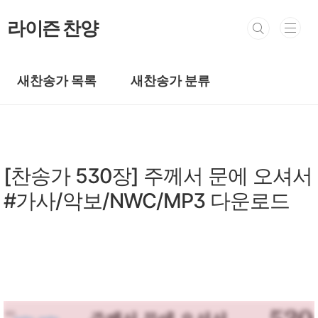
본문 바로가기
라이즌 찬양
새찬송가 목록
새찬송가 분류
새찬송가/새찬송가 501~600장
[찬송가 530장] 주께서 문에 오셔서
#가사/악보/NWC/MP3 다운로드
by prewoman
2024. 5. 11.