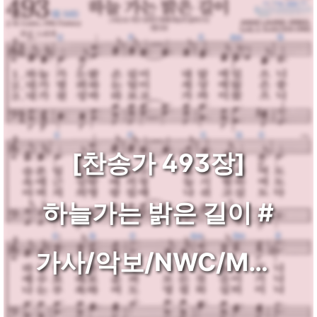
[찬송가 493장]
하늘가는 밝은 길이 #
가사/악보/NWC/MP3
다운로드