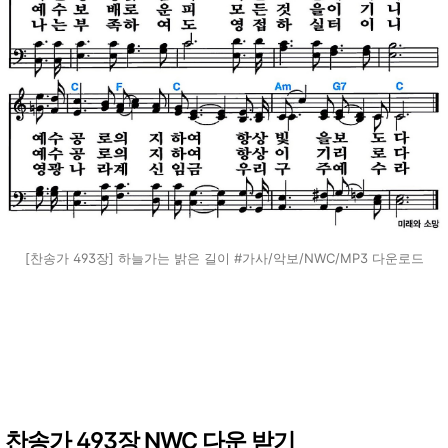
[찬송가 493장] 하늘가는 밝은 길이 #가사/악보/NWC/MP3 다운로드
찬송가 493장 NWC 다운 받기