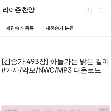
본문 바로가기
라이즌 찬양
새찬송가 목록
새찬송가 분류
새찬송가/새찬송가 401~500장
[찬송가 493장] 하늘가는 밝은 길이
#가사/악보/NWC/MP3 다운로드
by prewoman
2024. 5. 4.