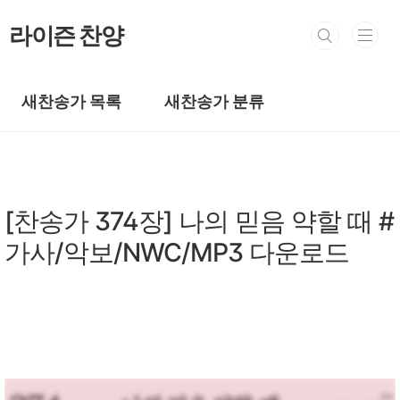
본문 바로가기
라이즌 찬양
새찬송가 목록
새찬송가 분류
새찬송가/새찬송가 301~400장
[찬송가 374장] 나의 믿음 약할 때 #
가사/악보/NWC/MP3 다운로드
by prewoman
2024. 4. 9.