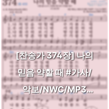
[찬송가 374장] 나의
믿음 약할 때 #가사/
악보/NWC/MP3
다운로드