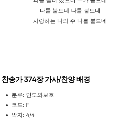
피를 흘려 샀으니 주가 붙드네
나를 붙드네 나를 붙드네
사랑하는 나의 주 나를 붙드네
찬송가 374장 가사/찬양 배경
분류: 인도와보호
코드: F
박자: 4/4