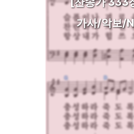
[찬송가 333
가사/악보/N