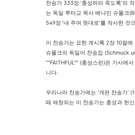
찬송가 333장 '충성하라 죽도록'의
는 독일 루터교 목사 베냐민 슈몰크(Benja
549장 '내 주여 뜻대로'를 작사한 것
이 찬송가는 요한 계시록 2장 10절에
슈몰크의 독일어 찬송집 (Schmuck un
""FAITHFUL"" (충성스런)은 가
니다.
우리나라 찬송가에는 '개편 찬송가' (
때 애창되는 이 찬송가는 충성과 헌신