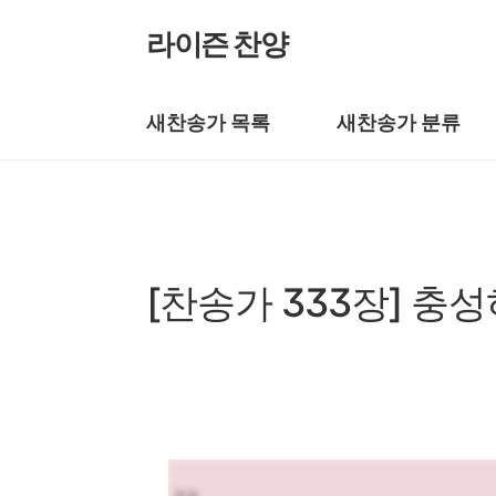
본문 바로가기
라이즌 찬양
새찬송가 목록
새찬송가 분류
새찬송가/새찬송가 301~400장
[찬송가 333장] 충
by prewoman
2024. 4. 4.