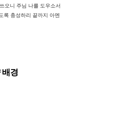
힘쓰오니 주님 나를 도우소서
도록 충성하리 끝까지 아멘
 배경