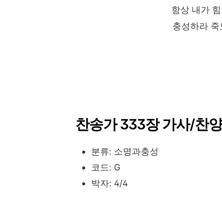
항상 내가 
충성하라 죽
찬송가 333장 가사/찬양
분류: 소명과충성
코드: G
박자: 4/4