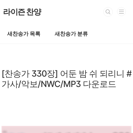
본문 바로가기
라이즌 찬양
새찬송가 목록
새찬송가 분류
새찬송가/새찬송가 301~400장
[찬송가 330장] 어둔 밤 쉬 되리니 #
가사/악보/NWC/MP3 다운로드
by prewoman
2024. 4. 2.