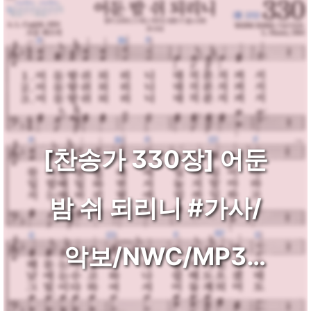
[찬송가 330장] 어둔
밤 쉬 되리니 #가사/
악보/NWC/MP3
다운로드