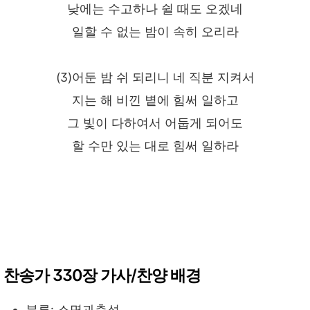
낮에는 수고하나 쉴 때도 오겠네
일할 수 없는 밤이 속히 오리라
(3)어둔 밤 쉬 되리니 네 직분 지켜서
지는 해 비낀 볕에 힘써 일하고
그 빛이 다하여서 어둡게 되어도
할 수만 있는 대로 힘써 일하라
찬송가 330장 가사/찬양 배경
분류: 소명과충성