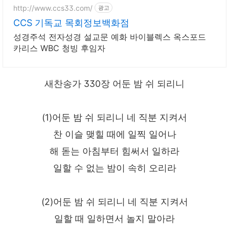
http://www.ccs33.com/
광고
CCS 기독교 목회정보백화점
성경주석 전자성경 설교문 예화 바이블렉스 옥스포드
카리스 WBC 청빙 후임자
새찬송가 330장 어둔 밤 쉬 되리니
(1)어둔 밤 쉬 되리니 네 직분 지켜서
찬 이슬 맺힐 때에 일찍 일어나
해 돋는 아침부터 힘써서 일하라
일할 수 없는 밤이 속히 오리라
(2)어둔 밤 쉬 되리니 네 직분 지켜서
일할 때 일하면서 놀지 말아라