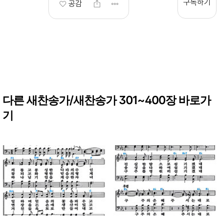
구독하기
공감
다른 새찬송가/새찬송가 301~400장 바로가
기