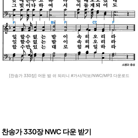
[찬송가 330장] 어둔 밤 쉬 되리니 #가사/악보/NWC/MP3 다운로드
찬송가 330장 NWC 다운 받기