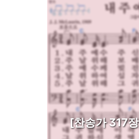
[찬송가 317장