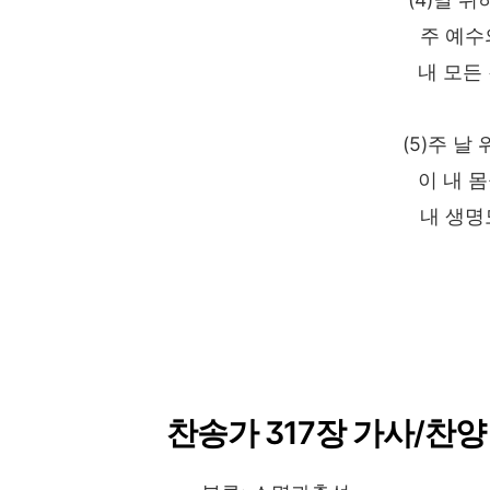
주 예수
내 모든
(5)주 날
이 내 
내 생명
찬송가 317장 가사/찬양