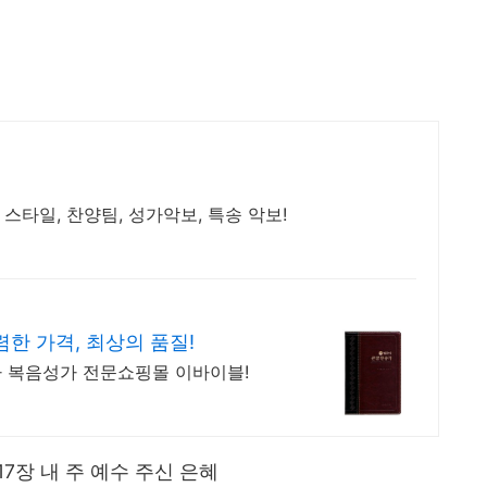
 스타일, 찬양팀, 성가악보, 특송 악보!
한 가격, 최상의 품질!
송가 복음성가 전문쇼핑몰 이바이블!
17장 내 주 예수 주신 은혜