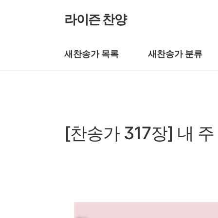
본문 바로가기
라이즌 찬양
새찬송가 목록
새찬송가 분류
새찬송가/새찬송가 301~400장
[찬송가 317장] 내 
by prewoman
2024. 4. 1.