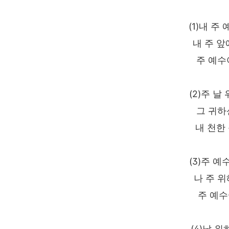
(1)내 주
내 주 앞
주 예수
(2)주 
그 귀하
내 천한
(3)주 
나 주 위
주 예
(4)날 