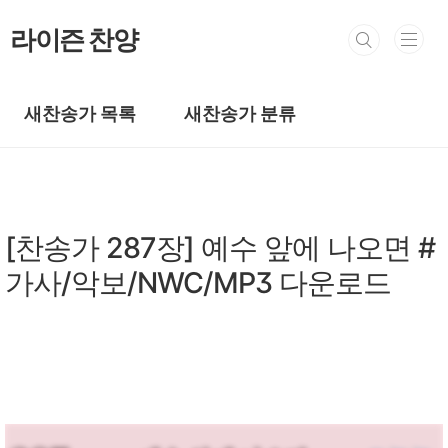
본문 바로가기
라이즌 찬양
새찬송가 목록
새찬송가 분류
새찬송가/새찬송가 201~300장
[찬송가 287장] 예수 앞에 나오면 #
가사/악보/NWC/MP3 다운로드
by prewoman
2024. 3. 25.