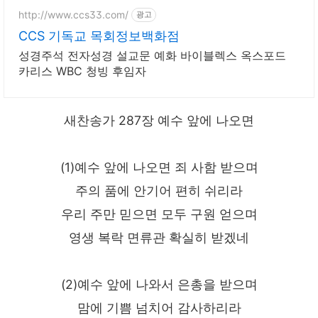
http://www.ccs33.com/
광고
CCS 기독교 목회정보백화점
성경주석 전자성경 설교문 예화 바이블렉스 옥스포드
카리스 WBC 청빙 후임자
새찬송가 287장 예수 앞에 나오면
(1)예수 앞에 나오면 죄 사함 받으며
주의 품에 안기어 편히 쉬리라
우리 주만 믿으면 모두 구원 얻으며
영생 복락 면류관 확실히 받겠네
(2)예수 앞에 나와서 은총을 받으며
맘에 기쁨 넘치어 감사하리라