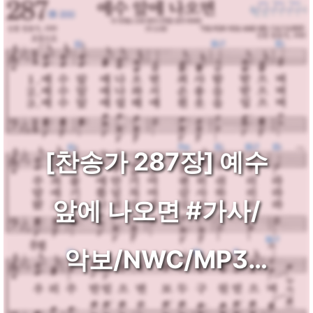
[찬송가 287장] 예수
앞에 나오면 #가사/
악보/NWC/MP3
다운로드