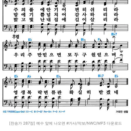
[찬송가 287장] 예수 앞에 나오면 #가사/악보/NWC/MP3 다운로드