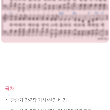
다운로드
찬송가 267장 가사/찬양 배경