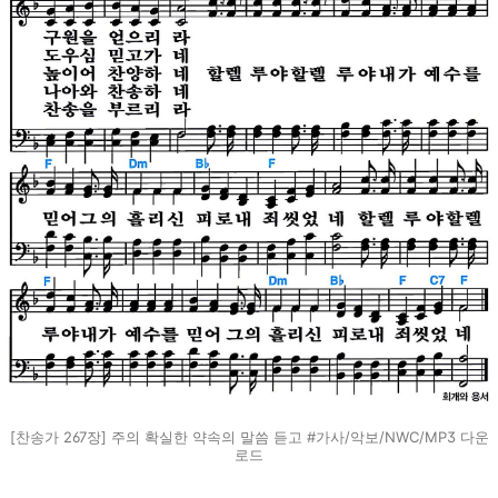
[찬송가 267장] 주의 확실한 약속의 말씀 듣고 #가사/악보/NWC/MP3 다운
로드