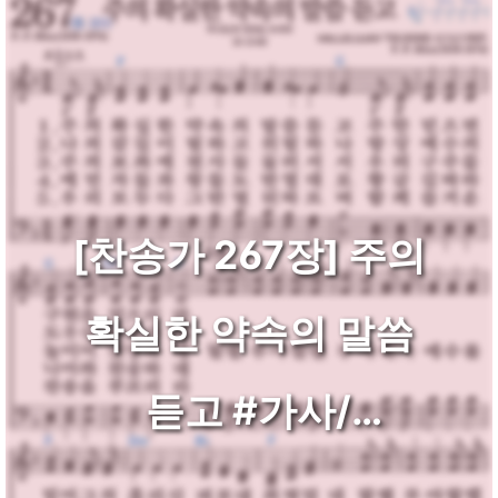
[찬송가 267장] 주의
확실한 약속의 말씀
듣고 #가사/
악보/NWC/MP3