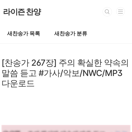
본문 바로가기
라이즌 찬양
새찬송가 목록
새찬송가 분류
새찬송가/새찬송가 201~300장
[찬송가 267장] 주의 확실한 약속의
말씀 듣고 #가사/악보/NWC/MP3
다운로드
by prewoman
2024. 3. 23.