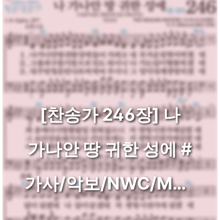
[찬송가 246장] 나
가나안 땅 귀한 성에 #
가사/악보/NWC/MP3
다운로드