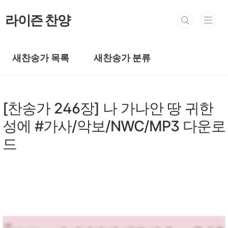
본문 바로가기
라이즌 찬양
새찬송가 목록
새찬송가 분류
새찬송가/새찬송가 201~300장
[찬송가 246장] 나 가나안 땅 귀한
성에 #가사/악보/NWC/MP3 다운로
드
by prewoman
2024. 3. 20.