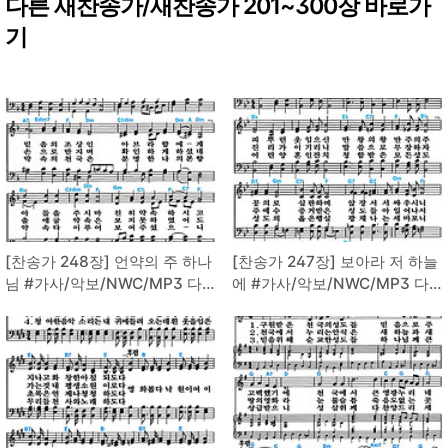
다른 새찬송가/새찬송가 201~300장 바로가
기
[찬송가 248장] 언약의 주 하나
[찬송가 247장] 보아라 저 하늘
님 #가사/악보/NWC/MP3 다
에 #가사/악보/NWC/MP3 다
운로드
운로드