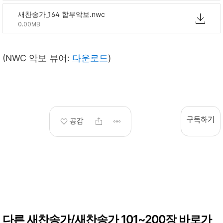
새찬송가_164 합부악보.nwc
0.00MB
(NWC 악보 뷰어:
다운로드
)
구독하기
공감
다른 새찬송가/새찬송가 101~200장 바로가