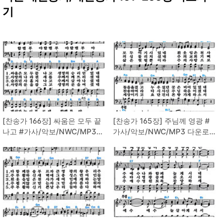
기
[찬송가 166장] 싸움은 모두 끝
[찬송가 165장] 주님께 영광 #
나고 #가사/악보/NWC/MP3
가사/악보/NWC/MP3 다운로
다운로드
드