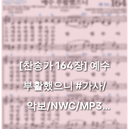
[찬송가 164장] 예수
부활했으니 #가사/
악보/NWC/MP3
다운로드