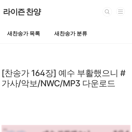
본문 바로가기
라이즌 찬양
새찬송가 목록
새찬송가 분류
새찬송가/새찬송가 101~200장
[찬송가 164장] 예수 부활했으니 #
가사/악보/NWC/MP3 다운로드
by prewoman
2024. 3. 10.