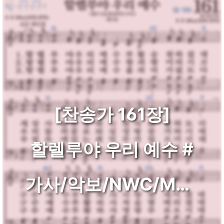
[찬송가 161장]
할렐루야 우리 예수 #
가사/악보/NWC/MP3
다운로드