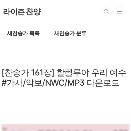
본문 바로가기
라이즌 찬양
새찬송가 목록
새찬송가 분류
새찬송가/새찬송가 101~200장
[찬송가 161장] 할렐루야 우리 예수
#가사/악보/NWC/MP3 다운로드
by prewoman
2024. 3. 10.