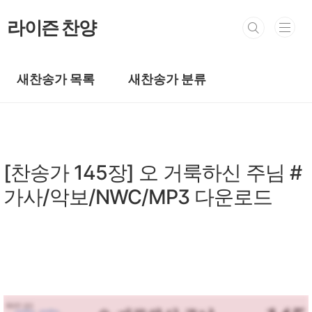
본문 바로가기
라이즌 찬양
새찬송가 목록
새찬송가 분류
새찬송가/새찬송가 101~200장
[찬송가 145장] 오 거룩하신 주님 #
가사/악보/NWC/MP3 다운로드
by prewoman
2024. 3. 3.