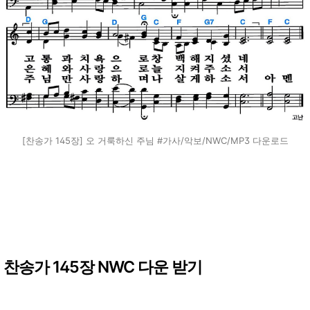
[찬송가 145장] 오 거룩하신 주님 #가사/악보/NWC/MP3 다운로드
찬송가 145장 NWC 다운 받기