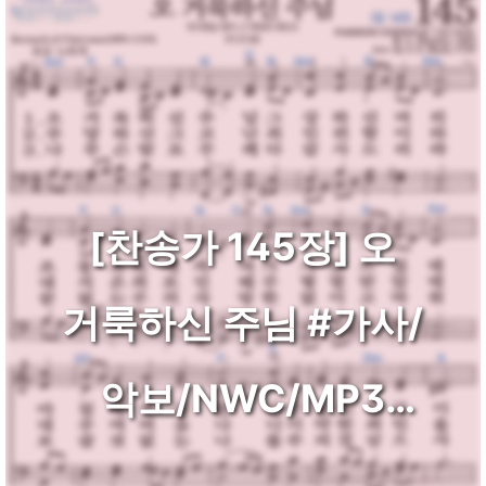
[찬송가 145장] 오
거룩하신 주님 #가사/
악보/NWC/MP3
다운로드