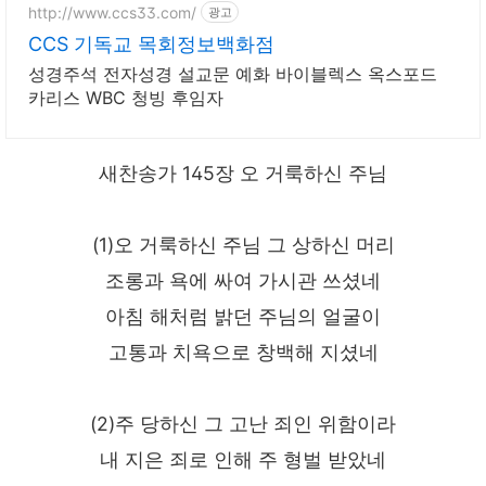
http://www.ccs33.com/
광고
CCS 기독교 목회정보백화점
성경주석 전자성경 설교문 예화 바이블렉스 옥스포드
카리스 WBC 청빙 후임자
새찬송가 145장 오 거룩하신 주님
(1)오 거룩하신 주님 그 상하신 머리
조롱과 욕에 싸여 가시관 쓰셨네
아침 해처럼 밝던 주님의 얼굴이
고통과 치욕으로 창백해 지셨네
(2)주 당하신 그 고난 죄인 위함이라
내 지은 죄로 인해 주 형벌 받았네