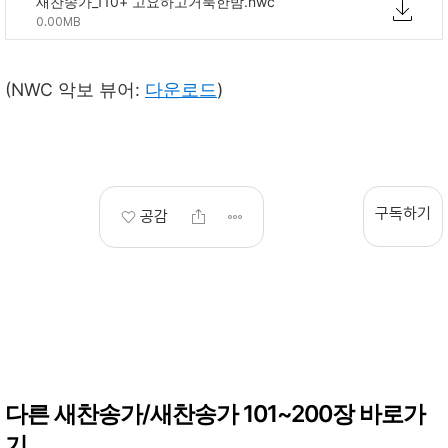
새찬송가_110+ 고요하고거룩한밤.nwc
0.00MB
(NWC 악보 뷰어:
다운로드
)
구독하기
공감
다른 새찬송가/새찬송가 101~200장 바로가
기