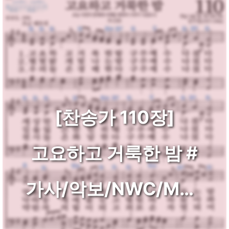
[찬송가 110장]
고요하고 거룩한 밤 #
가사/악보/NWC/MP3
다운로드