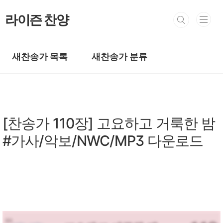
본문 바로가기
라이즌 찬양
새찬송가 목록
새찬송가 분류
새찬송가/새찬송가 101~200장
[찬송가 110장] 고요하고 거룩한 밤
#가사/악보/NWC/MP3 다운로드
by prewoman
2024. 2. 26.