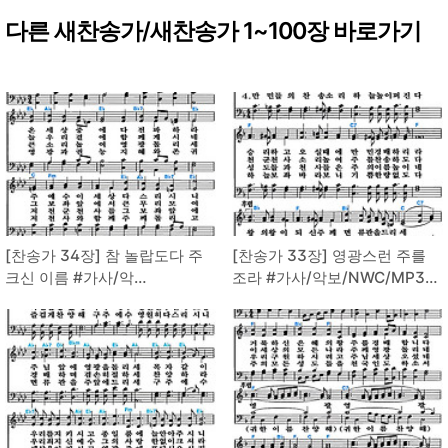
다른 새찬송가/새찬송가 1~100장 바로가기
[찬송가 34장] 참 놀랍도다 주
[찬송가 33장] 영광스런 주를
크신 이름 #가사/악
조라 #가사/악보/NWC/MP3
보/NWC/MP3 다운로드
다운로드