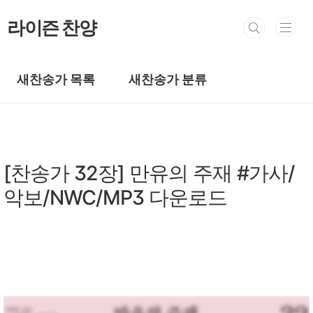
본문 바로가기
라이즌 찬양
새찬송가 목록
새찬송가 분류
새찬송가/새찬송가 1~100장
[찬송가 32장] 만유의 주재 #가사/
악보/NWC/MP3 다운로드
by prewoman
2024. 1. 29.