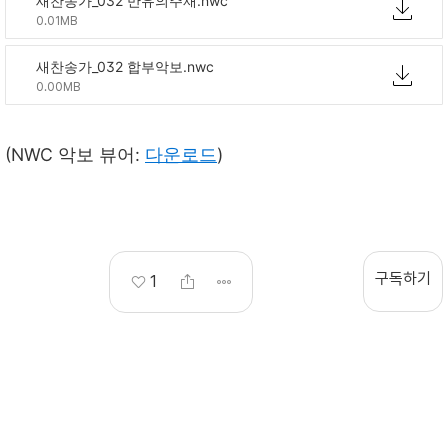
새찬송가_032 만유의주재.nwc
0.01MB
새찬송가_032 합부악보.nwc
0.00MB
(NWC 악보 뷰어:
다운로드
)
구독하기
1