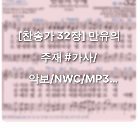
[찬송가 32장] 만유의
주재 #가사/
악보/NWC/MP3
다운로드