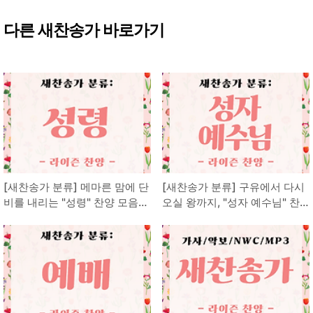
다른 새찬송가 바로가기
[새찬송가 분류] 메마른 맘에 단
[새찬송가 분류] 구유에서 다시
비를 내리는 "성령" 찬양 모음
오실 왕까지, "성자 예수님" 찬
(강림/은사)
양 모음 (성탄/고난/부활/재림)