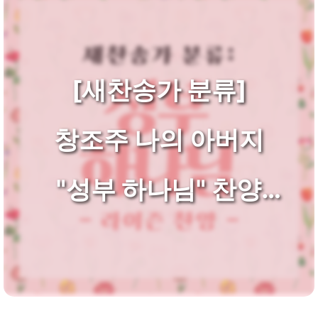
[새찬송가 분류]
창조주 나의 아버지
"성부 하나님" 찬양
모음 (창조주/섭리)