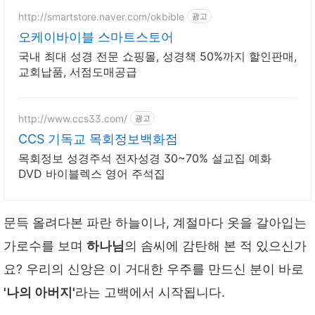
http://smartstore.naver.com/okbible
광고
오케이바이블 스마트스토어
국내 최대 성경 전문 쇼핑몰, 성경책 50%까지 할인판매,
교회납품, 서점도매공급
http://www.ccs33.com/
광고
CCS 기독교 목회정보백화점
목회정보 성경주석 전자성경 30~70% 설교집 예화
DVD 바이블렉스 영어 주석집
문득 올려다본 파란 하늘이나, 계절마다 옷을 갈아입는
가로수를 보며
하나님
의 솜씨에 감탄해 본 적 있으신가
요? 우리의 신앙은 이 거대한 우주를 만드신 분이 바로
'나의 아버지'
라는 고백에서 시작됩니다.