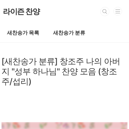
본문 바로가기
라이즌 찬양
새찬송가 목록
새찬송가 분류
새찬송가
[새찬송가 분류] 창조주 나의 아버
지 "성부 하나님" 찬양 모음 (창조
주/섭리)
by prewoman
2025. 12. 14.